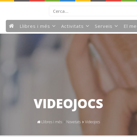
Llibres i més
Activitats
Serveis
El m
VIDEOJOCS
Llibres i més
Novetats
Videojocs