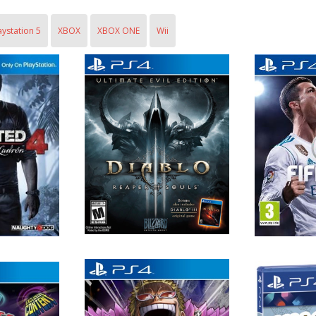
aystation 5
XBOX
XBOX ONE
Wii