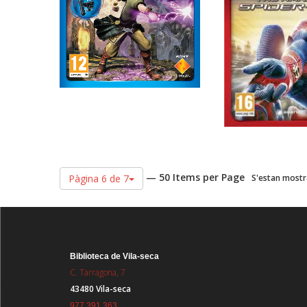
— 50 Items per Page
Pàgina 6 de 7
S'estan mostra
Biblioteca de Vila-seca
C. Tarragona, 7
43480 Vila-seca
977 391 363