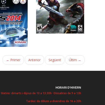
← Primer
Anterior
Següent
Últim →
HORARI D'HIVERN
Matins: dimarts i dijous de 10 a 13.30h · Dissabtes de 9 a 13h
Tardes: de dilluns a divendres de 16 a 20h