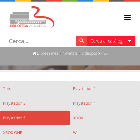
PS5
Cerca al catàleg
Llibres i més
Novetats
Videojocs
PS5
Tots
Playstation 2
Playstation 3
Playstation 4
Playstation 5
XBOX
XBOX ONE
Wii