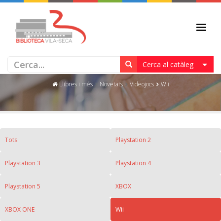
WII
Cerca al catàleg
Llibres i més
Novetats
Videojocs
Wii
Tots
Playstation 2
Playstation 3
Playstation 4
Playstation 5
XBOX
XBOX ONE
Wii