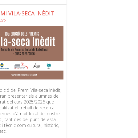
EMI VILA-SECA INÈDIT
025
ició del Premi Vila-seca Inèdit,
ran presentar els alumnes de
erat del curs 2025/2026 que
ealitzat el treball de recerca
temes d’àmbit local del nostre
i, tant des del punt de vista
c i tècnic com cultural, històric,
etc.