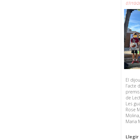
07/10/2
El dijo
l'acte 
premis
de Lect
Les gu
Rose Mi
Molina,
Maria 
Llegi