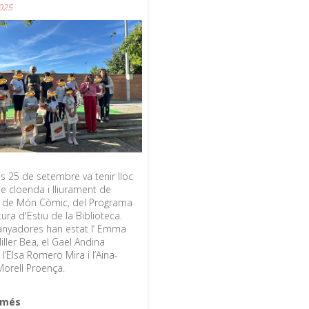
025
us 25 de setembre va tenir lloc
de cloenda i lliurament de
 de Món Còmic, del Programa
ura d'Estiu de la Biblioteca.
anyadores han estat l’ Emma
ller Bea, el Gael Andina
 l’Elsa Romero Mira i l’Aina-
Morell Proença.
r més