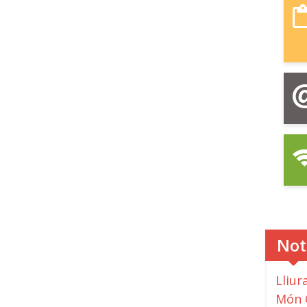
Not
Lliu
Món 