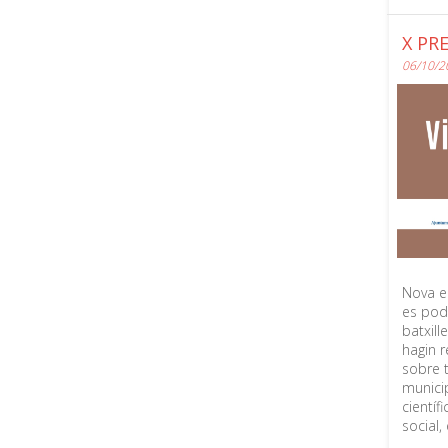
X PR
06/10/2
Nova ed
es pod
batxill
hagin r
sobre 
municip
científi
social, 