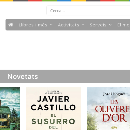
Llibres i més
Activitats
Serveis
El m
Novetats