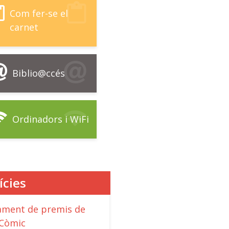
Com fer-se el
carnet
Biblio@ccés
Ordinadors i WiFi
ícies
rament de premis de
Còmic