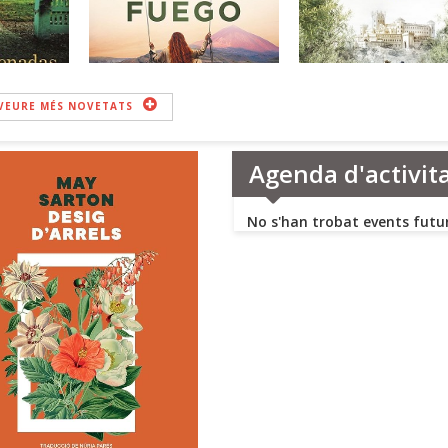
VEURE MÉS NOVETATS
Agenda d'activit
No s'han trobat events futu