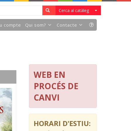
Cerca al catàleg
eu compte
Qui som?
Contacte
WEB EN
PROCÉS DE
CANVI
HORARI D'ESTIU: