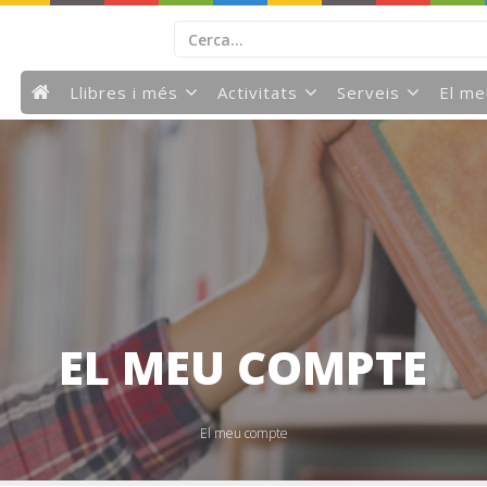
Llibres i més
Activitats
Serveis
El m
EL MEU COMPTE
El meu compte