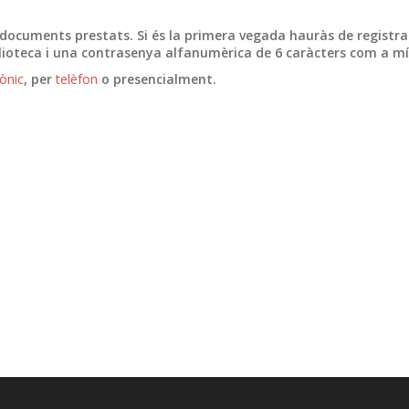
 documents prestats. Si és la primera vegada hauràs de registra
iblioteca i una contrasenya alfanumèrica de 6 caràcters com a m
rònic
, per
telèfon
o presencialment.