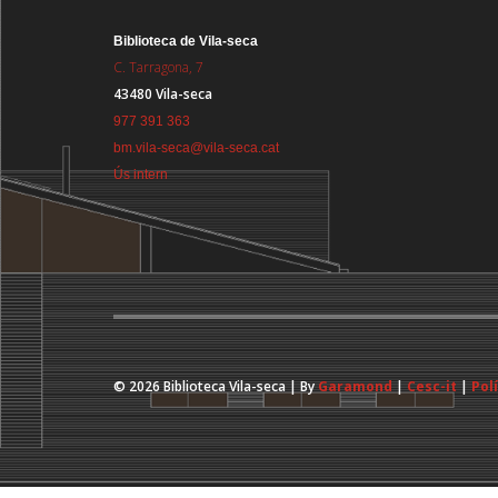
Biblioteca de Vila-seca
C. Tarragona, 7
43480 Vila-seca
977 391 363
bm.vila-seca@vila-seca.cat
Ús intern
© 2026 Biblioteca Vila-seca | By
Garamond
|
Cesc-it
|
Pol