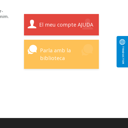
r-
ínim.
El meu compte AJUDA
TRADUCTOR
Parla amb la
biblioteca