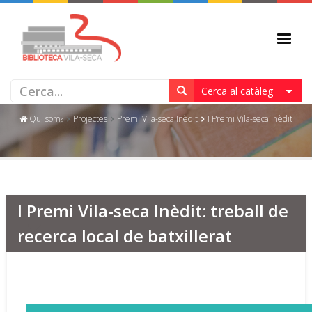
I PREMI VILA-SECA INÈDIT
Cerca al catàleg
Qui som?
Projectes
Premi Vila-seca Inèdit
I Premi Vila-seca Inèdit
I Premi Vila-seca Inèdit: treball de
recerca local de batxillerat