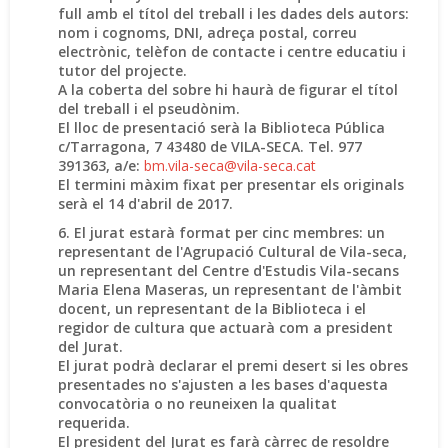
full amb el títol del treball i les dades dels autors:
nom i cognoms, DNI, adreça postal, correu
electrònic, telèfon de contacte i centre educatiu i
tutor del projecte.
A la coberta del sobre hi haurà de figurar el títol
del treball i el pseudònim.
El lloc de presentació serà la Biblioteca Pública
c/Tarragona, 7 43480 de VILA-SECA. Tel. 977
391363, a/e:
bm.vila-seca@vila-seca.cat
El termini màxim fixat per presentar els originals
serà el 14 d'abril de 2017.
6. El jurat estarà format per cinc membres: un
representant de l'Agrupació Cultural de Vila-seca,
un representant del Centre d'Estudis Vila-secans
Maria Elena Maseras, un representant de l'àmbit
docent, un representant de la Biblioteca i el
regidor de cultura que actuarà com a president
del Jurat.
El jurat podrà declarar el premi desert si les obres
presentades no s'ajusten a les bases d'aquesta
convocatòria o no reuneixen la qualitat
requerida.
El president del Jurat es farà càrrec de resoldre