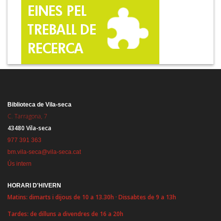
Biblioteca de Vila-seca
C. Tarragona, 7
43480 Vila-seca
977 391 363
bm.vila-seca@vila-seca.cat
Ús intern
HORARI D'HIVERN
Matins: dimarts i dijous de 10 a 13.30h · Dissabtes de 9 a 13h
Tardes: de dilluns a divendres de 16 a 20h