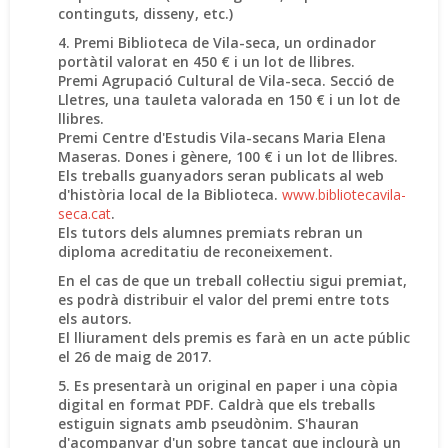
continguts, disseny, etc.)
4. Premi Biblioteca de Vila-seca, un ordinador
portàtil valorat en 450 € i un lot de llibres.
Premi Agrupació Cultural de Vila-seca. Secció de
Lletres, una tauleta valorada en 150 € i un lot de
llibres.
Premi Centre d'Estudis Vila-secans Maria Elena
Maseras. Dones i gènere, 100 € i un lot de llibres.
Els treballs guanyadors seran publicats al web
d'història local de la Biblioteca.
www.bibliotecavila-
seca.cat
.
Els tutors dels alumnes premiats rebran un
diploma acreditatiu de reconeixement.
En el cas de que un treball col·lectiu sigui premiat,
es podrà distribuir el valor del premi entre tots
els autors.
El lliurament dels premis es farà en un acte públic
el 26 de maig de 2017.
5. Es presentarà un original en paper i una còpia
digital en format PDF. Caldrà que els treballs
estiguin signats amb pseudònim. S'hauran
d'acompanyar d'un sobre tancat que inclourà un