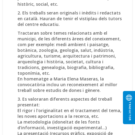
històric, social, etc.
2. Els treballs seran originals i inèdits i redactats
en català. Hauran de tenir el vistiplau dels tutors
del centre educatiu.
Tractaran sobre temes relacionats amb el
municipi, de les diferents àrees del coneixement,
com per exemple: medi ambient i paisatge,
botànica, zoologia, geologia, salut, indústria,
agricultura, turisme, arquitectura i patrimoni,
arqueologia i història, societat, cultura i
tradicions, genealogia, biografia, bibliografia,
toponímia, etc.
En homenatge a Maria Elena Maseras, la
convocatòria inclou un reconeixement al millor
treball sobre estudis de dones i gènere.
3. Es valoraran diferents aspectes del treball
TRADUCTOR
presentat:
El rigor i l'originalitat en el tractament del tema,
les noves aportacions a la recerca, etc.
La metodologia (idoneïtat de les fonts
d'informació, investigació experimental...)
La presentació (recursos gràfics, exposició de