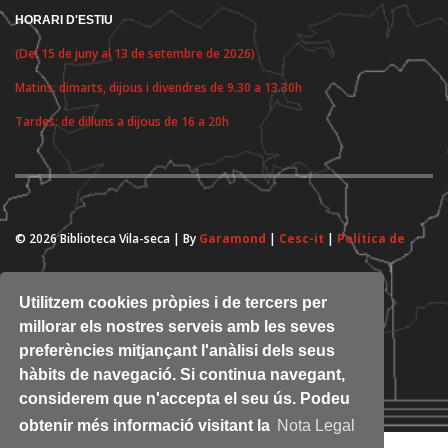
HORARI D'ESTIU
(Del 15 de juny al 13 de setembre de 2026)
Matins: dimarts, dijous i divendres de 9.30 a 13.30h
Tardes: de dilluns a dijous de 16 a 20h
© 2026 Biblioteca Vila-seca | By
Garamond
|
Cesc-it
|
Política de
cookies
Utilitzem cookies pròpies i de tercers per
millorar els nostres serveis amb les seves
preferències mitjançant l'anàlisi dels seus
hàbits de navegació. Si continua navegant,
considerem que n'accepta el seu ús. Podeu
obtenir més informació visitant la
Nota Legal