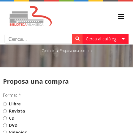
PROPOSA UNA COMPRA
Cerca al catàleg
Contacte
Proposa una compra
Proposa una compra
Format *
Llibre
Revista
CD
DVD
Videojoc