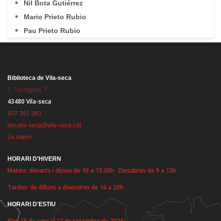
Nil Bota Gutiérrez
Mario Prieto Rubio
Pau Prieto Rubio
Biblioteca de Vila-seca
C. Tarragona, 7
43480 Vila-seca
977 391 363
bm.vila-seca@vila-seca.cat
Ús intern
HORARI D'HIVERN
Matins: dimarts i dijous de 10 a 13.30h · Dissabtes de 9 a 13h
Tardes: de dilluns a divendres de 16 a 20h
HORARI D'ESTIU
(Del 15 de juny al 13 de setembre de 2026)