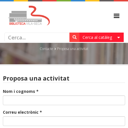
PROPOSA UNA ACTIVITAT
Cerca al catàleg
Contacte
Proposa una activitat
Proposa una activitat
Nom i cognoms *
Correu electrònic *