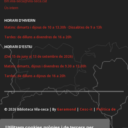
bm.vila-seca@vila-seca.cat
Ús intern
HORARI D'HIVERN
Matins: dimarts i dijous de 10 a 13.30h · Dissabtes de 9 a 13h
Tardes: de dilluns a divendres de 16 a 20h
HORARI D'ESTIU
(Del 15 de juny al 13 de setembre de 2026)
Matins: dimarts, dijous i divendres de 9.30 a 13.30h
Tardes: de dilluns a dijous de 16 a 20h
© 2026 Biblioteca Vila-seca | By
Garamond
|
Cesc-it
|
Política de
cookies
Utilitzem cookies pròpies i de tercers per