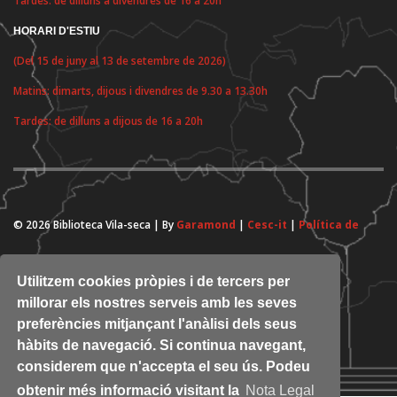
Tardes: de dilluns a divendres de 16 a 20h
HORARI D'ESTIU
(Del 15 de juny al 13 de setembre de 2026)
Matins: dimarts, dijous i divendres de 9.30 a 13.30h
Tardes: de dilluns a dijous de 16 a 20h
© 2026 Biblioteca Vila-seca | By
Garamond
|
Cesc-it
|
Política de
cookies
Utilitzem cookies pròpies i de tercers per
millorar els nostres serveis amb les seves
preferències mitjançant l'anàlisi dels seus
hàbits de navegació. Si continua navegant,
considerem que n'accepta el seu ús. Podeu
obtenir més informació visitant la
Nota Legal