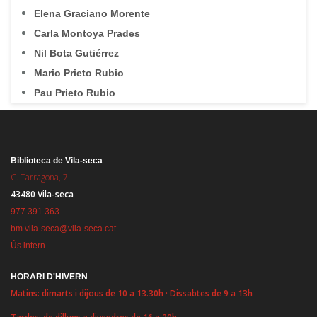
Elena Graciano Morente
Carla Montoya Prades
Nil Bota Gutiérrez
Mario Prieto Rubio
Pau Prieto Rubio
Biblioteca de Vila-seca
C. Tarragona, 7
43480 Vila-seca
977 391 363
bm.vila-seca@vila-seca.cat
Ús intern
HORARI D'HIVERN
Matins: dimarts i dijous de 10 a 13.30h · Dissabtes de 9 a 13h