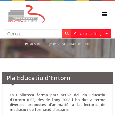
PLA EDUCATIU D'ENTORN
Cerca al catàleg
Qui som?
Projectes
Pla Educatiu d'entorn
Pla Educatiu d'Entorn
La Biblioteca forma part activa del Pla Educatiu
d'Entorn (PEE) des de l'any 2008 i ha dut a terme
diverses propostes d'animació a la lectura, de
mediació i de formació d'usuaris.