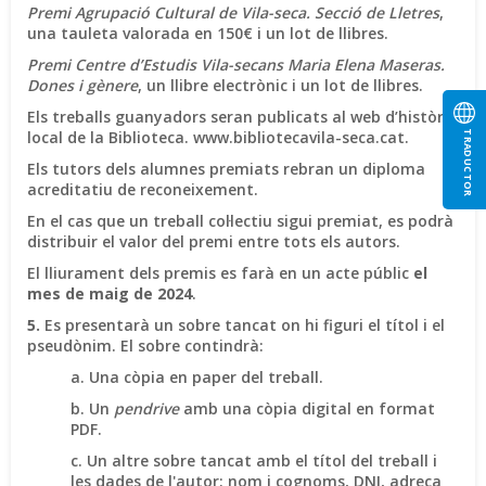
Premi Agrupació Cultural de Vila-seca. Secció de Lletres
,
una tauleta valorada en 150€ i un lot de llibres.
Premi Centre d’Estudis Vila-secans Maria Elena Maseras.
Dones i gènere
, un llibre electrònic i un lot de llibres.
Els treballs guanyadors seran publicats al web d’història
local de la Biblioteca. www.bibliotecavila-seca.cat.
TRADUCTOR
Els tutors dels alumnes premiats rebran un diploma
acreditatiu de reconeixement.
En el cas que un treball col·lectiu sigui premiat, es podrà
distribuir el valor del premi entre tots els autors.
El lliurament dels premis es farà en un acte públic
el
mes de maig de 2024
.
5.
Es presentarà un sobre tancat on hi figuri el títol i el
pseudònim. El sobre contindrà:
a. Una còpia en paper del treball.
b. Un
pendrive
amb una còpia digital en format
PDF.
c. Un altre sobre tancat amb el títol del treball i
les dades de l'autor: nom i cognoms, DNI, adreça