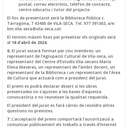
postal, correu electrònic, telèfon de contacte,
centre educatiu i tutor del projecte.
El lloc de presentació serà la Biblioteca Pública c.
Tarragona, 7 43480 de VILA-SECA. Tel. 977 391363, a/e:
bm.vila-seca@vila-seca.cat
El termini màxim fixat per presentar els originals serà
el
18 d’abril de 2024
.
6.
El jurat estarà format per cinc membres: un
representant de l’Agrupació Cultural de Vila-seca, un
representant del Centre d’Estudis Vila-secans Maria
Elena Maseras, un representant de l’àmbit docent, un
representant de la Biblioteca i un representant de l’Àrea
de Cultura que actuarà com a president del jurat.
El premi es podrà declarar desert si les obres
presentades no s’ajusten a les bases d’aquesta
convocatòria o no reuneixen la qualitat requerida.
El president del jurat es farà càrrec de resoldre altres
qüestions no previstes.
7.
L’acceptació del premi comportarà l’autorització a
comunicar públicament els treballs a través d’Internet