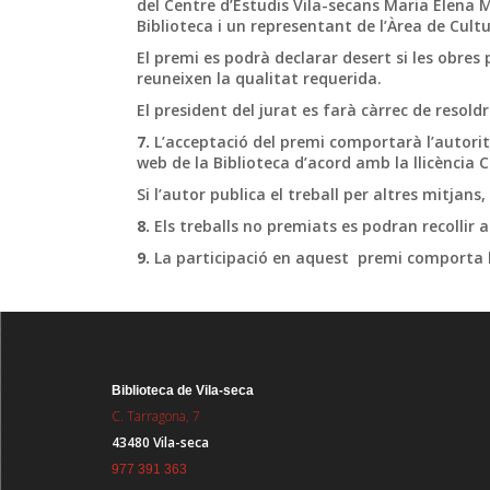
del Centre d’Estudis Vila-secans Maria Elena 
Biblioteca i un representant de l’Àrea de Cult
El premi es podrà declarar desert si les obres
reuneixen la qualitat requerida.
El president del jurat es farà càrrec de resold
7.
L’acceptació del premi comportarà l’autorit
web de la Biblioteca d’acord amb la llicència
Si l’autor publica el treball per altres mitjans
8.
Els treballs no premiats es podran recollir a
9.
La participació en aquest premi comporta l’
Biblioteca de Vila-seca
C. Tarragona, 7
43480 Vila-seca
977 391 363