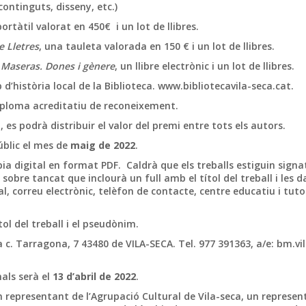
continguts, disseny, etc.)
ortàtil valorat en 450€ i un lot de llibres.
e Lletres
, una tauleta valorada en 150 € i un lot de llibres.
 Maseras. Dones i gènere
, un llibre electrònic i un lot de llibres.
d’història local de la Biblioteca. www.bibliotecavila-seca.cat.
iploma acreditatiu de reconeixement.
t, es podrà distribuir el valor del premi entre tots els autors.
úblic el mes de
maig de 2022
.
ia digital en format PDF. Caldrà que els treballs estiguin signa
re tancat que inclourà un full amb el títol del treball i les d
, correu electrònic, telèfon de contacte, centre educatiu i tuto
tol del treball i el pseudònim.
ca c. Tarragona, 7 43480 de VILA-SECA. Tel. 977 391363, a/e: bm.vi
nals serà el
13 d’abril de 2022
.
 representant de l’Agrupació Cultural de Vila-seca, un represen