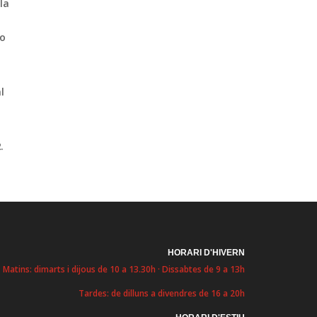
la
no
l
2
.
HORARI D'HIVERN
Matins: dimarts i dijous de 10 a 13.30h · Dissabtes de 9 a 13h
Tardes: de dilluns a divendres de 16 a 20h