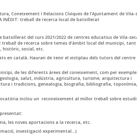
ultura, Coneixement i Relacions Cíviques de l’Ajuntament de Vila-
 INÈDIT: treball de recerca local de batxillerat
 batxillerat del curs 2021/2022 de centres educatius de Vila-sec
 treball de recerca sobre temes d’àmbit local del municipi, tant
 històric, social, etc.
tats en català. Hauran de tenir el vistiplau dels tutors del centre
icipi, de les diferents àrees del coneixement, com per exemple
eologia, salut, indústria, agricultura, turisme, arquitectura i
ltura i tradicions, genealogia, biografia, bibliografia, toponímia
catòria inclou un reconeixement al millor treball sobre estudi
 presentat:
ema, les noves aportacions a la recerca, etc.
mació, investigació experimental...)