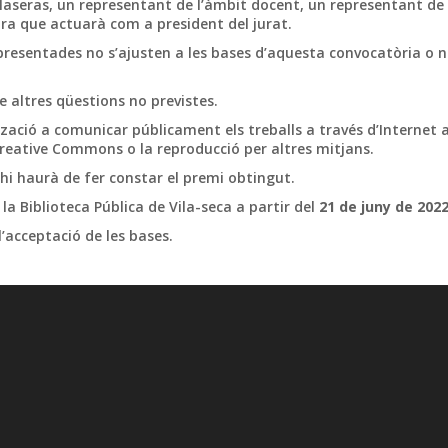
Maseras, un representant de l’àmbit docent, un representant de 
ura que actuarà com a president del jurat.
 presentades no s’ajusten a les bases d’aquesta convocatòria o 
re altres qüestions no previstes.
zació a comunicar públicament els treballs a través d’Internet a
 Creative Commons o la reproducció per altres mitjans.
, hi haurà de fer constar el premi obtingut.
 la Biblioteca Pública de Vila-seca a partir del
21 de juny de 202
acceptació de les bases.