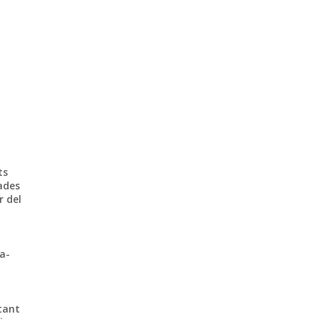
ts
ades
r del
la-
tant