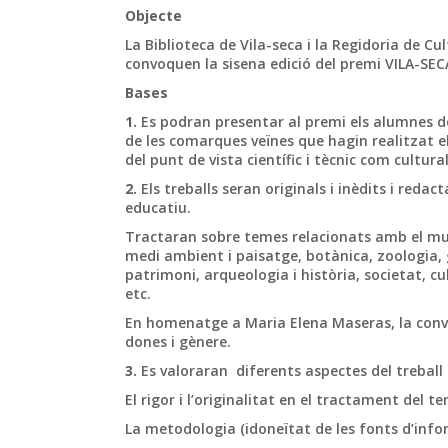
Objecte
La Biblioteca de Vila-seca i la Regidoria de C
convoquen la sisena edició del premi VILA-SECA
Bases
1.
Es podran presentar al premi els alumnes de
de les comarques veïnes que hagin realitzat el
del punt de vista científic i tècnic com cultural,
2.
Els treballs seran originals i inèdits i redac
educatiu.
Tractaran sobre temes relacionats amb el mun
medi ambient i paisatge, botànica, zoologia, g
patrimoni, arqueologia i història, societat, cu
etc.
En homenatge a Maria Elena Maseras, la convo
dones i gènere.
3.
Es valoraran diferents aspectes del treball
El rigor i l’originalitat en el tractament del t
La metodologia (idoneïtat de les fonts d’infor