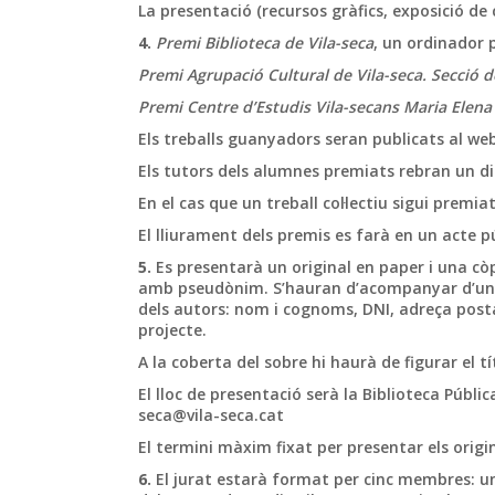
La presentació (recursos gràfics, exposició de 
4.
Premi Biblioteca de Vila-seca
, un ordinador p
Premi Agrupació Cultural de Vila-seca. Secció d
Premi Centre d’Estudis Vila-secans Maria Elena
Els treballs guanyadors seran publicats al web 
Els tutors dels alumnes premiats rebran un d
En el cas que un treball col·lectiu sigui premia
El lliurament dels premis es farà en un acte p
5.
Es presentarà un original en paper i una còp
amb pseudònim. S’hauran d’acompanyar d’un sob
dels autors: nom i cognoms, DNI, adreça postal
projecte.
A la coberta del sobre hi haurà de figurar el tí
El lloc de presentació serà la Biblioteca Públi
seca@vila-seca.cat
El termini màxim fixat per presentar els origi
6.
El jurat estarà format per cinc membres: un