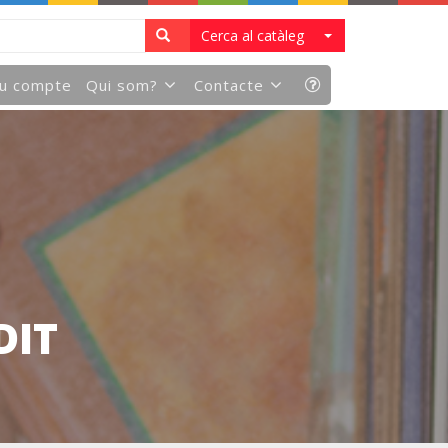
Cerca al catàleg
eu compte
Qui som?
Contacte
DIT