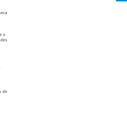
seca
a o
 des
:
,
s de