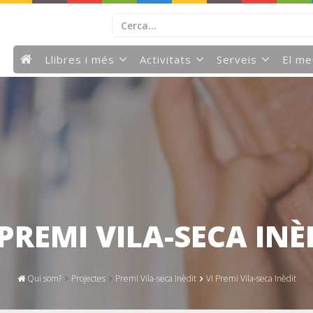
Llibres i més
Activitats
Serveis
El m
 PREMI VILA-SECA INÈ
Qui som?
Projectes
Premi Vila-seca Inèdit
VI Premi Vila-seca Inèdit