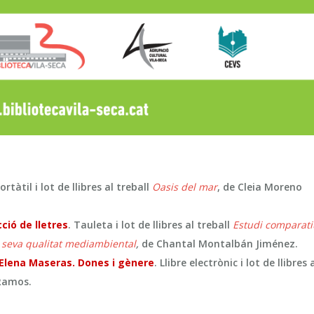
tàtil i lot de llibres al treball
Oasis del mar
, de Cleia Moreno
ció de lletres
. Tauleta i lot de llibres al treball
E
studi comparati
a seva qualitat mediambiental
,
de Chantal Montalbán Jiménez.
 Elena Maseras. Dones i gènere
. Llibre electrònic i lot de llibres 
 Ramos.