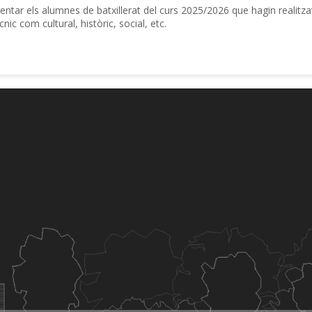
entar els alumnes de batxillerat del curs 2025/2026 que hagin realitzat
cnic com cultural, històric, social, etc.