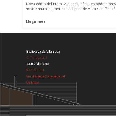
Nova edició del Premi Vila-seca Inèdit, es podran pres
nostre municipi, tant des del punt de vista científic i tè
Llegir més
Biblioteca de Vila-seca
C. Tarragona, 7
43480 Vila-seca
977 391 363
bm.vila-seca@vila-seca.cat
Ús intern