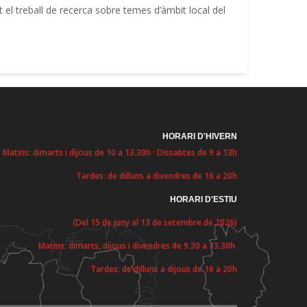
 el treball de recerca sobre temes d’àmbit local del
HORARI D'HIVERN
Matins: dimarts i dijous de 10 a 13.30h · Dissabtes de 9 a 13h
Tardes: de dilluns a divendres de 16 a 20h
HORARI D'ESTIU
(Del 15 de juny al 13 de setembre de 2026)
Matins: dimarts, dijous i divendres de 9.30 a 13.30h
Tardes: de dilluns a dijous de 16 a 20h