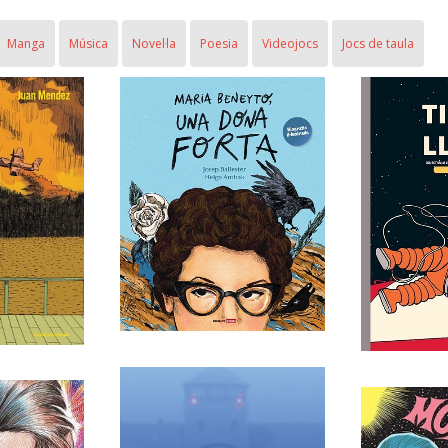
Manga
Música
Novel·la
Poesia
Videojocs
Jocs de taula