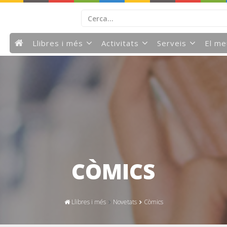
Llibres i més
Activitats
Serveis
El m
CÒMICS
Llibres i més
Novetats
Còmics