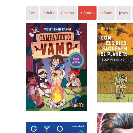
Tots
Adults
Cinema
Còmics
Infants
Joves