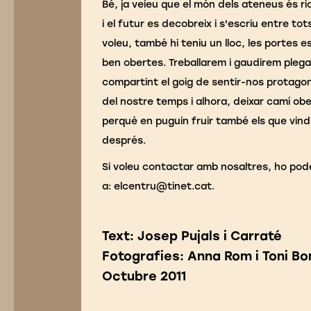
Bé, ja veieu que el món dels ateneus és ric
i el futur es decobreix i s'escriu entre tots
voleu, també hi teniu un lloc, les portes e
ben obertes. Treballarem i gaudirem plega
compartint el goig de sentir-nos protago
del nostre temps i alhora, deixar camí obe
perquè en puguin fruir també els que vin
després.
Si voleu contactar amb nosaltres, ho pod
a: elcentru@tinet.cat.
Text: Josep Pujals i Carraté
Fotografies: Anna Rom i Toni Bo
Octubre 2011