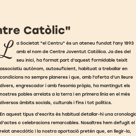
ntre Catòlic"
L
a Societat "el Centru" és un ateneu fundat l'any 1893
amb el nom de Centre Joventut Catòlica. Ja des del
seu inici, ha format part d'aquest formidable teixit
associatiu autònom, autosuficient, habituat a treballar en
condicions no sempre planeres i que, amb l'oferta d'un lleure
divers, engrescador i amb fesomia pròpia, ha mantingut els
nostres pobles arrelats a la terra i en primera línia en el més
diversos àmbits socials, culturals i fins i tot polítics.
En aquest tipus d'escrits és habitual detallar-hi una cronologi
d'actes o celebracions remarcables. Nosaltres hem defugit el
relat anecdòtic i la nostra aportació pretén que, en llegir-la,