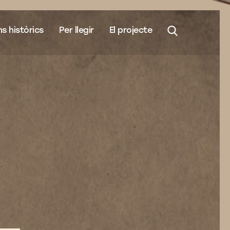
s històrics
Per llegir
El projecte