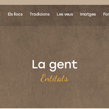
t
Els llocs
Tradicions
Les veus
Imatges
Fon
La gent
Entitats