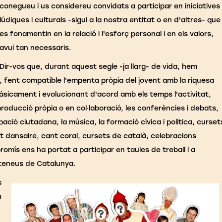
conegueu i us considereu convidats a participar en iniciatives
lúdiques i culturals -sigui a la nostra entitat o en d'altres- que
es fonamentin en la relació i l'esforç personal i en els valors,
avui tan necessaris.
Dir-vos que, durant aquest segle -ja llarg- de vida, hem
s, fent compatible l'empenta pròpia del jovent amb la riquesa
Bàsicament i evolucionant d'acord amb els temps l'activitat,
roducció pròpia o en col·laboració, les conferències i debats,
cipació ciutadana, la música, la formació cívica i política, curset
rt dansaire, cant coral, cursets de català, celebracions
romís ens ha portat a participar en taules de treball i a
Ateneus de Catalunya.
s
u