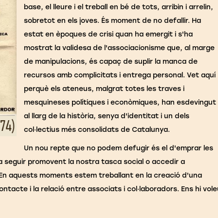
base, el lleure i el treball en bé de tots, arribin i arrelin,
sobretot en els joves. És moment de no defallir. Ha
estat en èpoques de crisi quan ha emergit i s'ha
mostrat la validesa de l'associacionisme que, al marge
de manipulacions, és capaç de suplir la manca de
recursos amb complicitats i entrega personal. Vet aquí
perquè els ateneus, malgrat totes les traves i
mesquineses polítiques i econòmiques, han esdevingut
al llarg de la història, senya d'identitat i un dels
col·lectius més consolidats de Catalunya.
Un nou repte que no podem defugir és el d'emprar les
 seguir promovent la nostra tasca social o accedir a
. En aquests moments estem treballant en la creació d'una
ontacte i la relació entre associats i col·laboradors. Ens hi vol