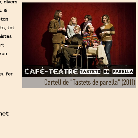
, divers
. Si
stan
ts, tot
nistes
rt
dran
eu fer
net