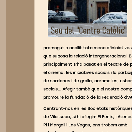
promogut o acollit tota mena d'iniciative
que suposa la relació intergeneracional. 
principalment s'ha basat en el teatre de p
el cinema, les iniciatives socials i la parti
de sardanes i de gralla, caramelles, esba
socials... Afegir també que el nostre comp
promoure la fundació de la Federació d'
Centrant-nos en les Societats històrique
de Vila-seca, si hi afegim El Fènix, l'Atene
Pi i Margall i Las Vegas, ens trobem amb