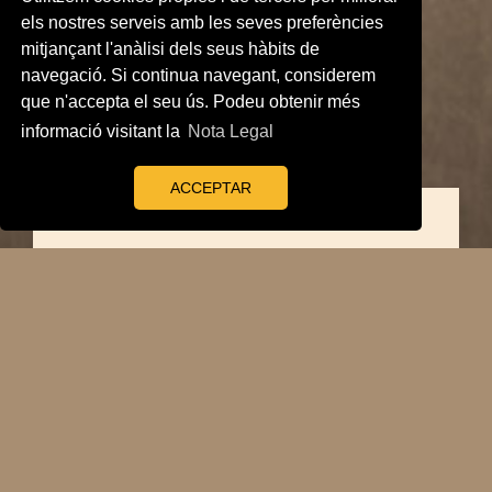
els nostres serveis amb les seves preferències
mitjançant l'anàlisi dels seus hàbits de
navegació. Si continua navegant, considerem
que n'accepta el seu ús. Podeu obtenir més
informació visitant la
Nota Legal
ACCEPTAR
Com col·laborar
El web d'història local de la Biblioteca és una
eina per preservar i difondre la memòria
històrica de Vila-seca, de la seva gent, dels
seus llocs i de la seva cultura i tradicions.