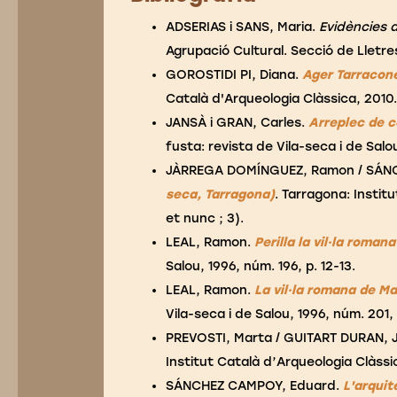
ADSERIAS i SANS, Maria.
Evidències d
Agrupació Cultural. Secció de Lletres,
GOROSTIDI PI, Diana.
Ager Tarracone
Català d'Arqueologia Clàssica, 2010. 
JANSÀ i GRAN, Carles.
Arreplec de c
fusta: revista de Vila-seca i de Salo
JÀRREGA DOMÍNGUEZ, Ramon / SÁN
seca, Tarragona)
. Tarragona: Institu
et nunc ; 3).
LEAL, Ramon.
Perilla la vil·la roma
Salou, 1996, núm. 196, p. 12-13.
LEAL, Ramon.
La vil·la romana de M
Vila-seca i de Salou, 1996, núm. 201, 
PREVOSTI, Marta / GUITART DURAN, J
Institut Català d’Arqueologia Clàssic
SÁNCHEZ CAMPOY, Eduard.
L'arquit