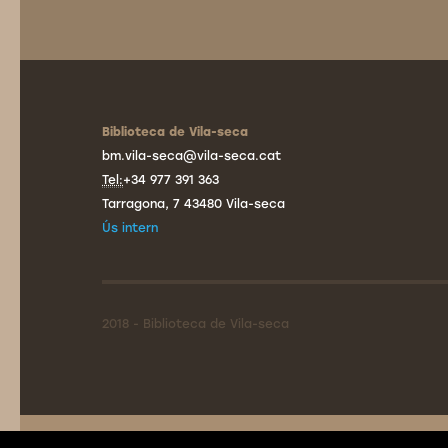
Biblioteca de Vila-seca
bm.vila-seca@vila-seca.cat
Tel:
+34 977 391 363
Tarragona, 7 43480 Vila-seca
Ús intern
2018 - Biblioteca de Vila-seca