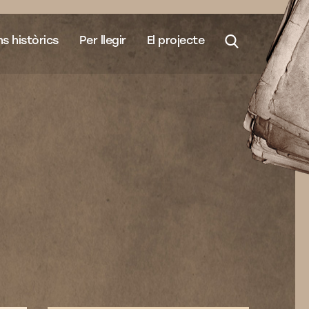
s històrics
Per llegir
El projecte