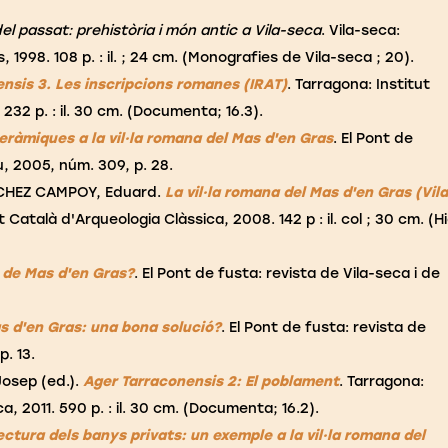
el passat: prehistòria i món antic a Vila-seca
. Vila-seca:
 1998. 108 p. : il. ; 24 cm. (Monografies de Vila-seca ; 20).
nsis 3. Les inscripcions romanes (IRAT)
. Tarragona: Institut
232 p. : il. 30 cm. (Documenta; 16.3).
eràmiques a la vil·la romana del Mas d'en Gras
. El Pont de
u, 2005, núm. 309, p. 28.
CHEZ CAMPOY, Eduard.
La vil·la romana del Mas d'en Gras (Vila
t Català d'Arqueologia Clàssica, 2008. 142 p : il. col ; 30 cm. (H
na de Mas d'en Gras?
. El Pont de fusta: revista de Vila-seca i de
as d'en Gras: una bona solució?
. El Pont de fusta: revista de
p. 13.
osep (ed.).
Ager Tarraconensis 2: El poblament
. Tarragona:
a, 2011. 590 p. : il. 30 cm. (Documenta; 16.2).
ectura dels banys privats: un exemple a la vil·la romana del