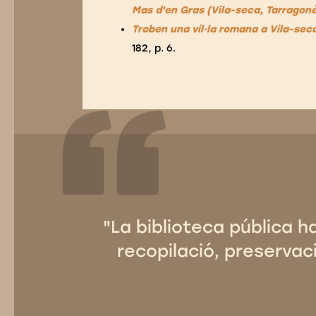
Mas d'en Gras (Vila-seca, Tarragon
Troben una vil·la romana a Vila-sec
182, p. 6.
"La biblioteca pública h
recopilació, preservaci