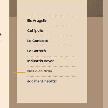
Els Aragalls
Cal·lípolis
s
La Canaleta
.
La Carreró
Indústria Bayer
Mas d'en Gras
Jaciment neolític