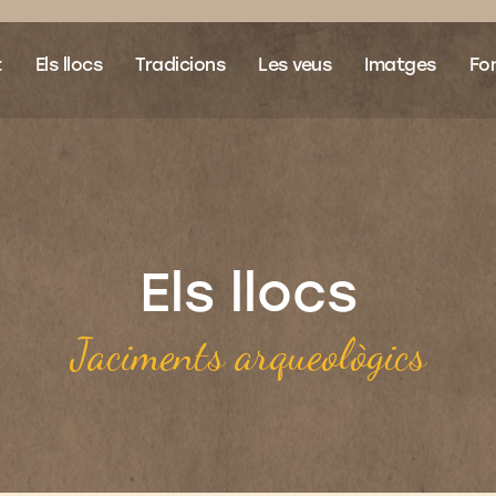
t
Els llocs
Tradicions
Les veus
Imatges
Fon
Els llocs
Jaciments arqueològics