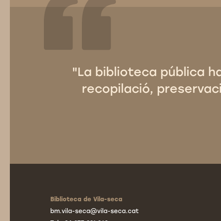
"La biblioteca pública h
recopilació, preservaci
Biblioteca de Vila-seca
bm.vila-seca@vila-seca.cat