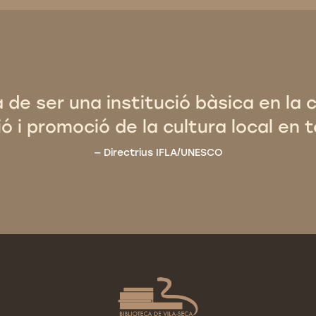
a de ser una institució bàsica en la 
ó i promoció de la cultura local en t
Directrius IFLA/UNESCO