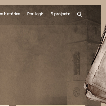
s històrics
Per llegir
El projecte