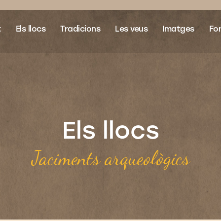
t
Els llocs
Tradicions
Les veus
Imatges
Fon
Els llocs
Jaciments arqueològics