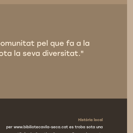
comunitat pel que fa a la
ota la seva diversitat."
Història local
per www.bibiliotecavila-seca.cat es troba sota una