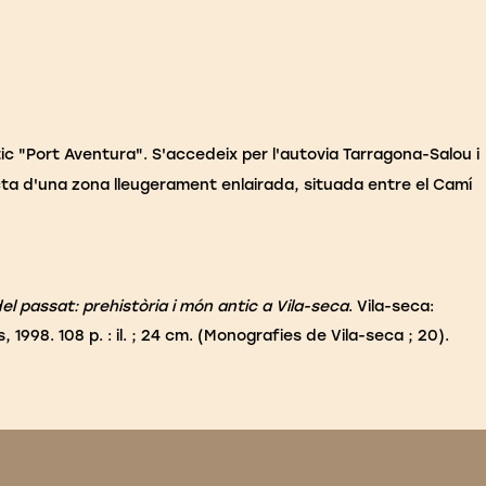
ic "Port Aventura". S'accedeix per l'autovia Tarragona-Salou i
cta d'una zona lleugerament enlairada, situada entre el Camí
el passat: prehistòria i món antic a Vila-seca
. Vila-seca:
 1998. 108 p. : il. ; 24 cm. (Monografies de Vila-seca ; 20).