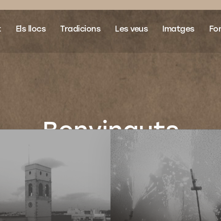
t
Els llocs
Tradicions
Les veus
Imatges
Fon
Benvinguts
al nostre passat