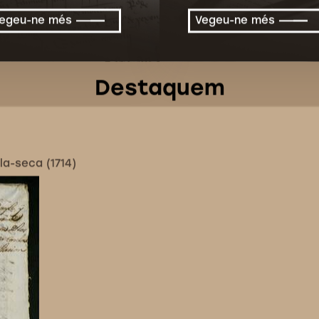
egeu-ne més
Vegeu-ne més
Destaquem
la-seca (1714)