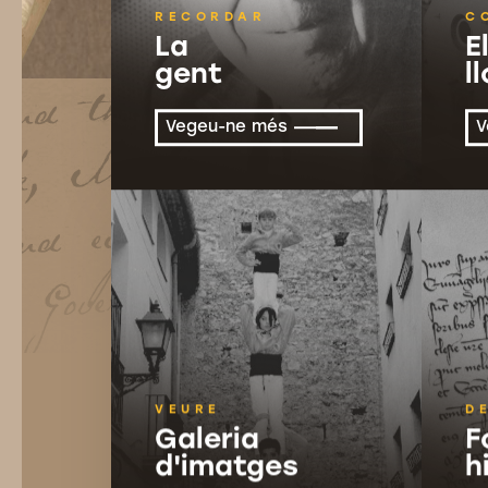
RECORDAR
C
La
E
gent
l
Vegeu-ne més
V
VEURE
D
Galeria
F
d'imatges
h