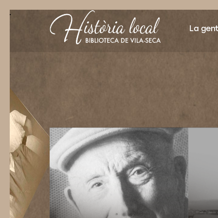
"">
La gen