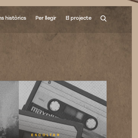
s històrics
Per llegir
El projecte
ESCOLTAR