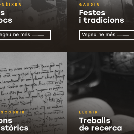
ONÈIXER
GAUDIR
ls
Festes
locs
i tradicions
egeu-ne més
Vegeu-ne més
ESCOBRIR
LLEGIR
ons
Treballs
istòrics
de recerca