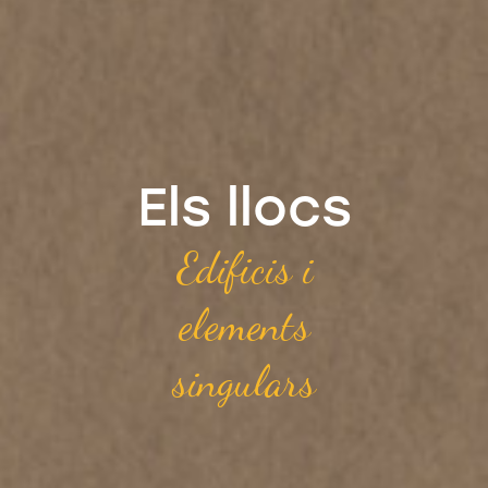
Els llocs
Edificis i
elements
singulars