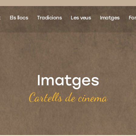
t
Els llocs
Tradicions
Les veus
Imatges
Fon
Imatges
Cartells de cinema