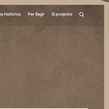
s històrics
Per llegir
El projecte