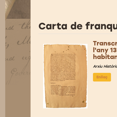
Carta de franqu
Transcr
l'any 1
habitan
Arxiu Històri
Enllaç