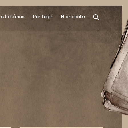
s històrics
Per llegir
El projecte