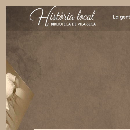
"">
La gen