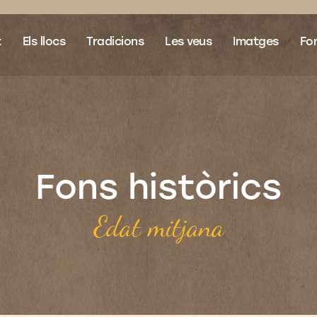
t
Els llocs
Tradicions
Les veus
Imatges
Fon
Fons històrics
Edat mitjana