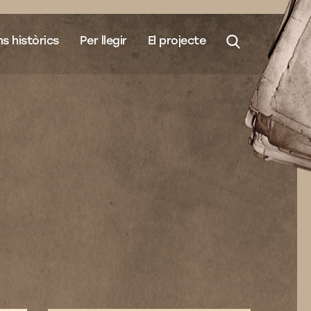
s històrics
Per llegir
El projecte