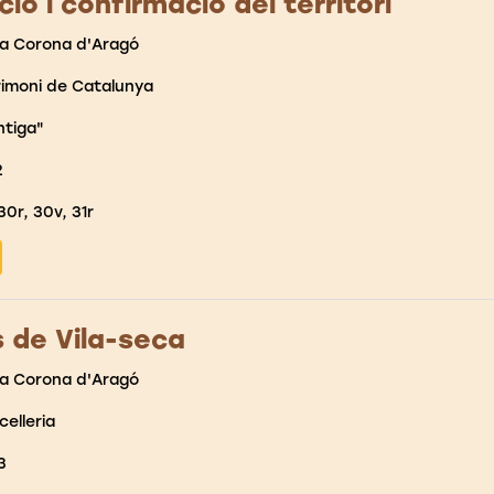
ió i confirmació del territori
la Corona d'Aragó
rimoni de Catalunya
ntiga"
2
30r, 30v, 31r
 de Vila-seca
la Corona d'Aragó
celleria
3