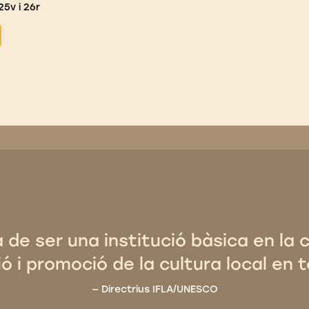
25v i 26r
a de ser una institució bàsica en la 
ó i promoció de la cultura local en t
Directrius IFLA/UNESCO