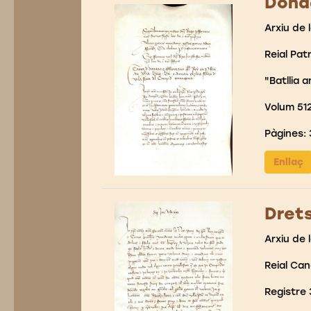
Donac
Arxiu de 
Reial Pat
"Batllia a
Volum 51
Pàgines: 
Enllaç
Drets
Arxiu de 
Reial Can
Registre 