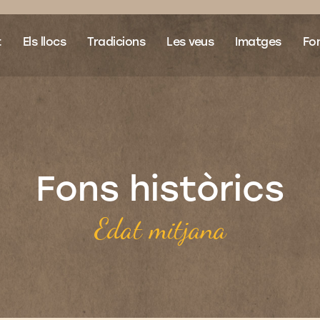
t
Els llocs
Tradicions
Les veus
Imatges
Fon
Fons històrics
Edat mitjana