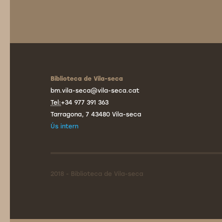
Biblioteca de Vila-seca
bm.vila-seca@vila-seca.cat
Tel:
+34 977 391 363
Tarragona, 7 43480 Vila-seca
Ús intern
2018 - Biblioteca de Vila-seca