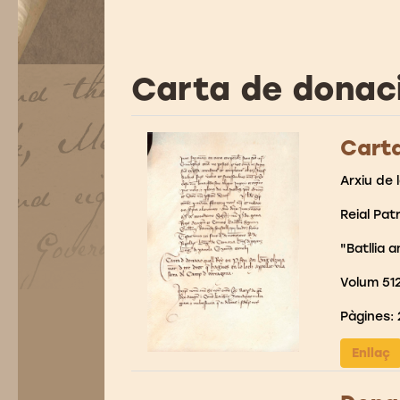
Carta de donaci
Carta
Arxiu de 
Reial Pat
"Batllia a
Volum 51
Pàgines: 
Enllaç