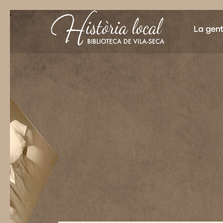
"">
La gen