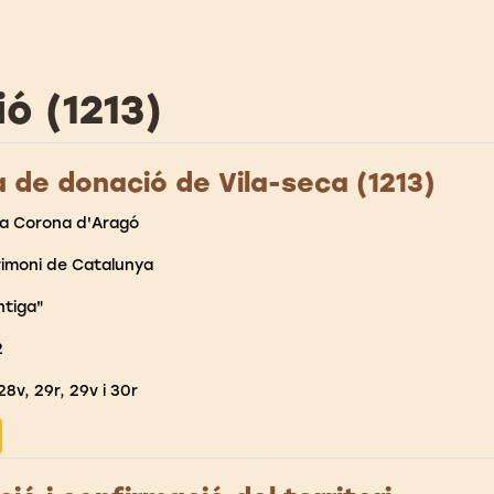
ó (1213)
 de donació de Vila-seca (1213)
la Corona d'Aragó
rimoni de Catalunya
ntiga"
2
28v, 29r, 29v i 30r