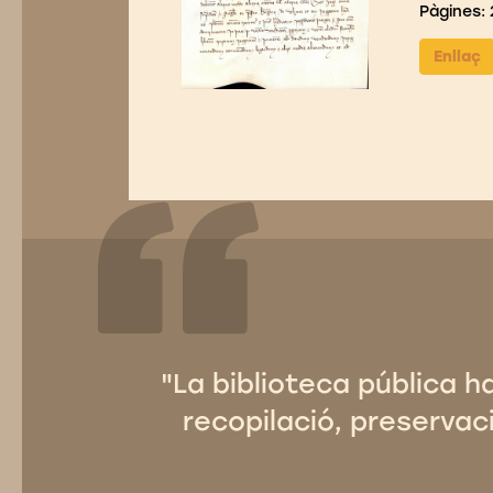
Pàgines: 
Enllaç
"La biblioteca pública h
recopilació, preservaci