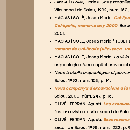
JANSÀ i GRAN, Carles.
Unes troballe
Vila-seca i de Salou, 1992, núm. 152, 
MACIAS i SOLÉ, Josep Maria.
Cal·lípo
Cal·lípolis, memòria any 2000
. Bar
2001.
MACIAS i SOLÉ, Josep Maria / TUSET
romana de Cal·lípolis (Vila-seca, T
MACIAS i SOLÉ, Josep Maria.
La vil·l
arqueologia d'una capital provincia
Nous treballs arqueològics al jaciment
Salou, 1992, núm. 158, p. 14.
Nova campanya d'excavacions a la vil
Salou, 2000, núm. 247, p. 16.
OLIVÉ i FERRAN, Agustí.
Les excavaci
fusta: revista de Vila-seca i de Salou
OLIVÉ i FERRAN, Agustí.
Excavacions 
seca i de Salou, 1998, núm. 222, p. 9