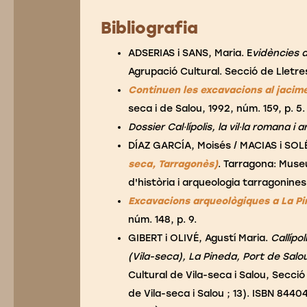
Bibliografia
ADSERIAS i SANS, Maria. E
vidències d
Agrupació Cultural. Secció de Lletres,
Continuen les excavacions al jacime
seca i de Salou, 1992, núm. 159, p. 5.
Dossier Cal·lípolis, la vil·la romana i
DÍAZ GARCÍA, Moisés / MACIAS i SOL
seca, Tarragonès)
. Tarragona: Muse
d'història i arqueologia tarragonines)
Excavacions arqueològiques a La P
núm. 148, p. 9.
GIBERT i OLIVÉ, Agustí Maria.
Callípo
(Vila-seca), La Pineda, Port de Salou
Cultural de Vila-seca i Salou, Secció 
de Vila-seca i Salou ; 13). ISBN 8440