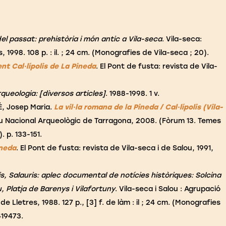
el passat: prehistòria i món antic a Vila-seca
. Vila-seca:
 1998. 108 p. : il. ; 24 cm. (Monografies de Vila-seca ; 20).
nt Cal·lípolis de La Pineda
. El Pont de fusta: revista de Vila-
 arqueologia: [diversos articles]
. 1988-1998. 1 v.
É, Josep Maria.
La vil·la romana de la Pineda / Cal·lípolis (Vila-
u Nacional Arqueològic de Tarragona, 2008. (Fòrum 13. Temes
. p. 133-151.
ineda
. El Pont de fusta: revista de Vila-seca i de Salou, 1991,
lis, Salauris: aplec documental de notícies històriques: Solcina
, Platja de Barenys i Vilafortuny
. Vila-seca i Salou : Agrupació
de Lletres, 1988. 127 p., [3] f. de làm : il ; 24 cm. (Monografies
419473.