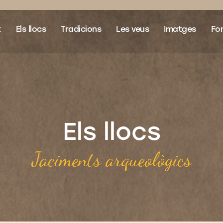
t
Els llocs
Tradicions
Les veus
Imatges
Fon
Els llocs
Jaciments arqueològics