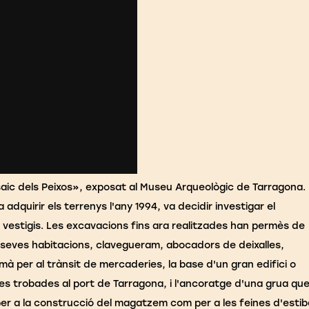
saic dels Peixos», exposat al Museu Arqueològic de Tarragona.
adquirir els terrenys l'any 1994, va decidir investigar el
eus vestigis. Les excavacions fins ara realitzades han permès de
s seves habitacions, clavegueram, abocadors de deixalles,
omà per al trànsit de mercaderies, la base d'un gran edifici o
a les trobades al port de Tarragona, i l'ancoratge d'una grua qu
per a la construcció del magatzem com per a les feines d'estib