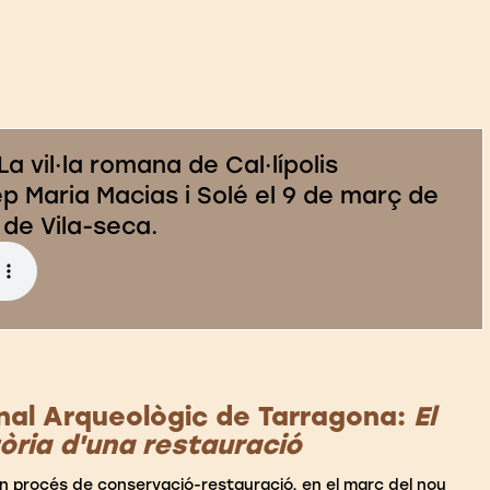
a vil·la romana de Cal·lípolis
p Maria Macias i Solé el 9 de març de
a de Vila-seca.
nal Arqueològic de Tarragona:
El
tòria d'una restauració
un procés de conservació-restauració, en el marc del nou