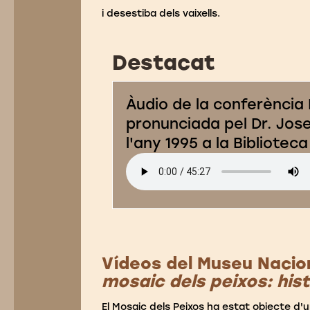
i desestiba dels vaixells.
Destacat
Àudio de la conferència L
pronunciada pel Dr. Jose
l'any 1995 a la Bibliotec
Vídeos del Museu Nacio
mosaic dels peixos: his
El Mosaic dels Peixos ha estat objecte d'