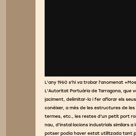
L'any 1960 s'hi va trobar l'anomenat «Mo
L'Autoritat Portuària de Tarragona, que va 
jaciment, delimitar-lo i fer aflorar els s
conèixer, a més de les estructures de le
termes, etc., les restes d'un petit port r
nau, d'instal·lacions industrials similars 
potser podia haver estat utilitzada tant 