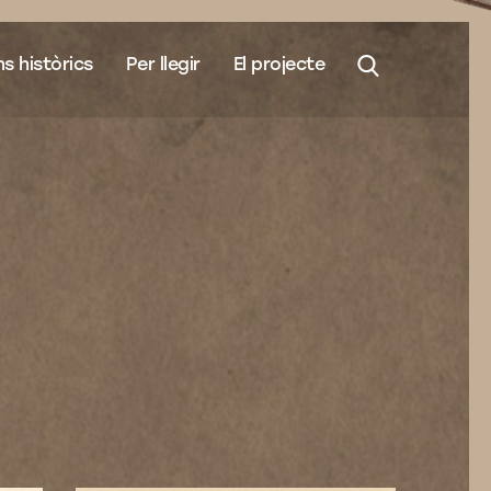
s històrics
Per llegir
El projecte