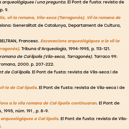
s arqueològiques i una pregunta
. El Pont de fusta: revista de
p. 9.
lis, vil·la romana, Vila-seca (Tarragonès). Vil·la romana de
celona: Generalitat de Catalunya, Departament de Cultura,
 BELTRAN, Francesc.
Excavacions arqueològiques a la vil·la
arragonès)
. Tribuna d'Arqueologia, 1994-1995, p. 113-121.
a romana de Cal·lípolis (Vila-seca, Tarragonès)
. Tarraco 99:
l romana, 2000. p. 207-222.
 de Cal·lípolis
. El Pont de fusta: revista de Vila-seca i de
·la de Cal·lípolis
. El Pont de fusta: revista de Vila-seca i de
ons a la vila romana de Cal·lípolis continuaran
. El Pont de
, 1995, núm. 191 , p. 8-9.
arqueològiques a Cal·lípolis
. El Pont de fusta: revista de Vila-
.