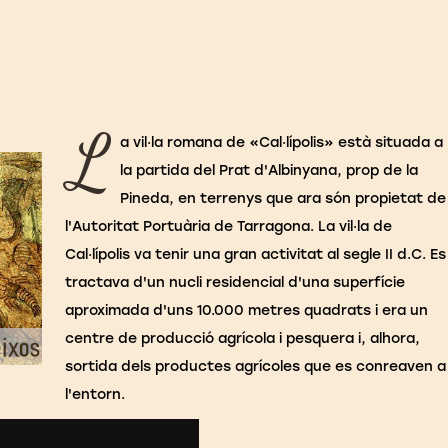
L
a vil·la romana de «Cal·lípolis» està situada a
la partida del Prat d'Albinyana, prop de la
Pineda, en terrenys que ara són propietat de
l'Autoritat Portuària de Tarragona. La vil·la de
Cal·lípolis va tenir una gran activitat al segle II d.C. Es
tractava d'un nucli residencial d'una superfície
aproximada d'uns 10.000 metres quadrats i era un
centre de producció agrícola i pesquera i, alhora,
sortida dels productes agrícoles que es conreaven a
l'entorn.