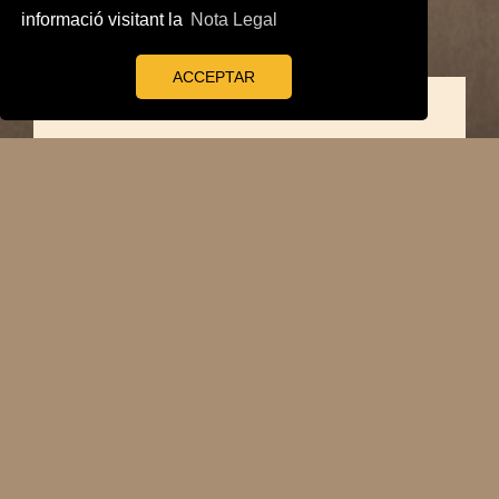
informació visitant la
Nota Legal
ACCEPTAR
Bàndol anunciant
la interrupció del
servei de
ferrocarril (1871)