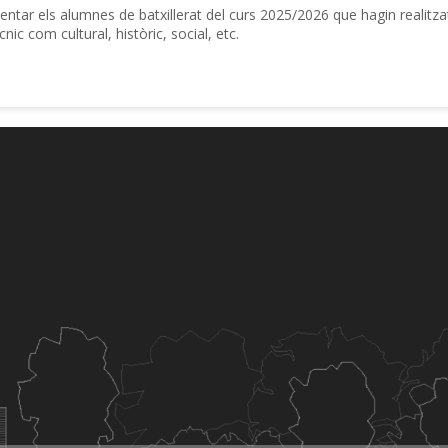
entar els alumnes de batxillerat del curs 2025/2026 que hagin realitzat
cnic com cultural, històric, social, etc.