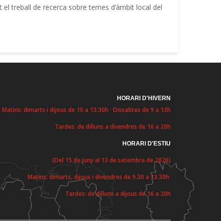
 el treball de recerca sobre temes d’àmbit local del
HORARI D'HIVERN
Matins: dimarts i dijous de 10 a 13.30h · Dissabtes de 9 a 13h
Tardes: de dilluns a divendres de 16 a 20h
HORARI D'ESTIU
(Del 15 de juny al 13 de setembre de 2026)
Matins: dimarts, dijous i divendres de 9.30 a 13.30h
Tardes: de dilluns a dijous de 16 a 20h