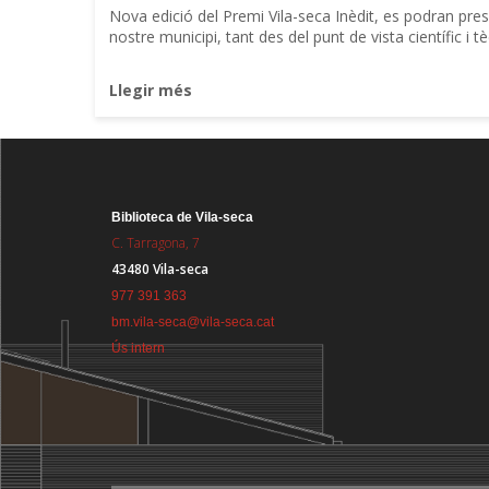
Nova edició del Premi Vila-seca Inèdit, es podran pres
nostre municipi, tant des del punt de vista científic i tè
Llegir més
Biblioteca de Vila-seca
C. Tarragona, 7
43480 Vila-seca
977 391 363
bm.vila-seca@vila-seca.cat
Ús intern