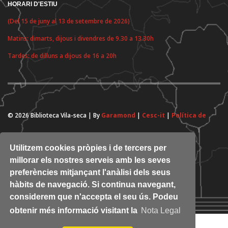
HORARI D'ESTIU
(Del 15 de juny al 13 de setembre de 2026)
Matins: dimarts, dijous i divendres de 9.30 a 13.30h
Tardes: de dilluns a dijous de 16 a 20h
© 2026 Biblioteca Vila-seca | By
Garamond
|
Cesc-it
|
Política de
cookies
Utilitzem cookies pròpies i de tercers per
millorar els nostres serveis amb les seves
preferències mitjançant l'anàlisi dels seus
hàbits de navegació. Si continua navegant,
considerem que n'accepta el seu ús. Podeu
obtenir més informació visitant la
Nota Legal