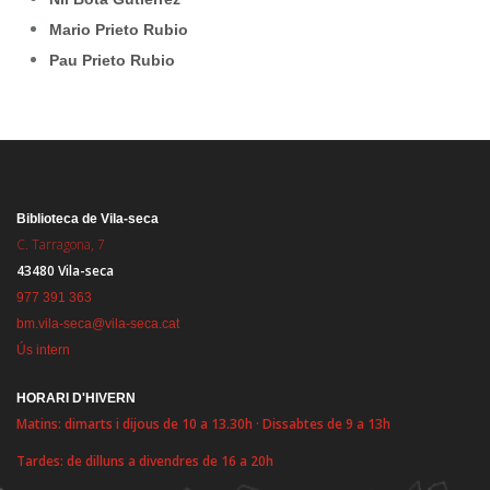
Mario Prieto Rubio
Pau Prieto Rubio
Biblioteca de Vila-seca
C. Tarragona, 7
43480 Vila-seca
977 391 363
bm.vila-seca@vila-seca.cat
Ús intern
HORARI D'HIVERN
Matins: dimarts i dijous de 10 a 13.30h · Dissabtes de 9 a 13h
Tardes: de dilluns a divendres de 16 a 20h