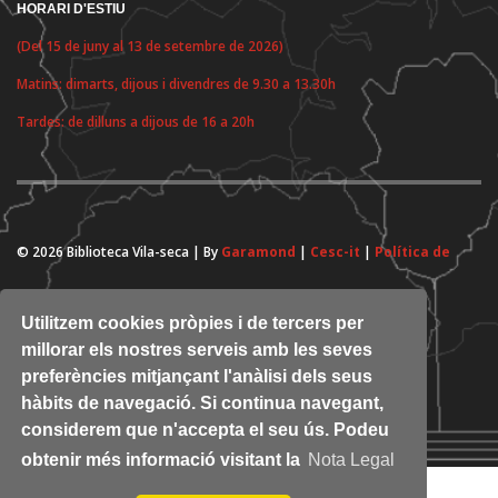
HORARI D'ESTIU
(Del 15 de juny al 13 de setembre de 2026)
Matins: dimarts, dijous i divendres de 9.30 a 13.30h
Tardes: de dilluns a dijous de 16 a 20h
© 2026 Biblioteca Vila-seca | By
Garamond
|
Cesc-it
|
Política de
cookies
Utilitzem cookies pròpies i de tercers per
millorar els nostres serveis amb les seves
preferències mitjançant l'anàlisi dels seus
hàbits de navegació. Si continua navegant,
considerem que n'accepta el seu ús. Podeu
obtenir més informació visitant la
Nota Legal