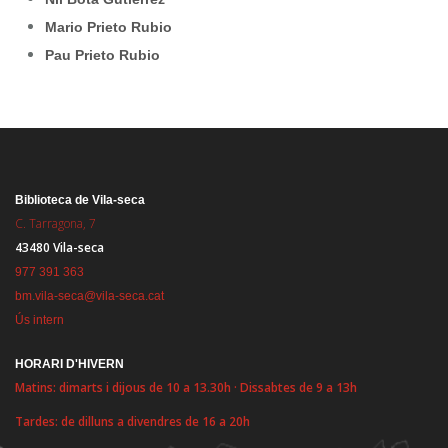
Mario Prieto Rubio
Pau Prieto Rubio
Biblioteca de Vila-seca
C. Tarragona, 7
43480 Vila-seca
977 391 363
bm.vila-seca@vila-seca.cat
Ús intern
HORARI D'HIVERN
Matins: dimarts i dijous de 10 a 13.30h · Dissabtes de 9 a 13h
Tardes: de dilluns a divendres de 16 a 20h