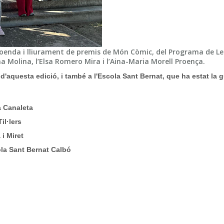
 cloenda i lliurament de premis de Món Còmic, del Programa de Le
a Molina, l’Elsa Romero Mira i l’Aina-Maria Morell Proença.
'aquesta edició, i també a l'Escola Sant Bernat, que ha estat la
a Canaleta
il·lers
 i Miret
ola Sant Bernat Calbó