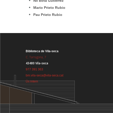
Nil Bota Gutiérrez
Mario Prieto Rubio
Pau Prieto Rubio
Biblioteca de Vila-seca
C. Tarragona, 7
43480 Vila-seca
977 391 363
bm.vila-seca@vila-seca.cat
Ús intern