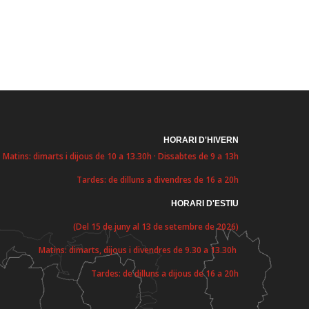
HORARI D'HIVERN
Matins: dimarts i dijous de 10 a 13.30h · Dissabtes de 9 a 13h
Tardes: de dilluns a divendres de 16 a 20h
HORARI D'ESTIU
(Del 15 de juny al 13 de setembre de 2026)
Matins: dimarts, dijous i divendres de 9.30 a 13.30h
Tardes: de dilluns a dijous de 16 a 20h