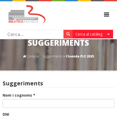
CLOENDA PLE 2025 -
Cerca al catàleg
SUGGERIMENTS
Contacte
Suggeriments
Cloenda PLE 2025
Suggeriments
Nom i cognoms *
DNI