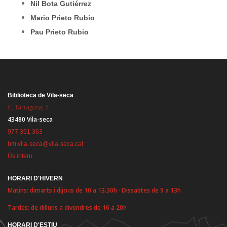
Nil Bota Gutiérrez
Mario Prieto Rubio
Pau Prieto Rubio
Biblioteca de Vila-seca
C. Tarragona, 7
43480 Vila-seca
977 391 363
bm.vila-seca@vila-seca.cat
Ús intern
HORARI D'HIVERN
Matins: dimarts i dijous de 10 a 13.30h · Dissabtes de 9 a 13h
Tardes: de dilluns a divendres de 16 a 20h
HORARI D'ESTIU