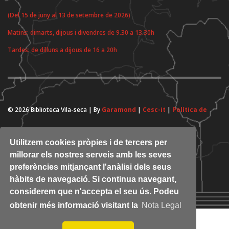
(Del 15 de juny al 13 de setembre de 2026)
Matins: dimarts, dijous i divendres de 9.30 a 13.30h
Tardes: de dilluns a dijous de 16 a 20h
© 2026 Biblioteca Vila-seca | By
Garamond
|
Cesc-it
|
Política de
cookies
Utilitzem cookies pròpies i de tercers per
millorar els nostres serveis amb les seves
preferències mitjançant l'anàlisi dels seus
hàbits de navegació. Si continua navegant,
considerem que n'accepta el seu ús. Podeu
obtenir més informació visitant la
Nota Legal