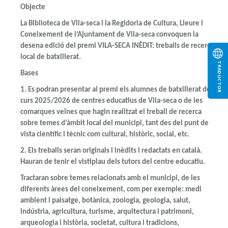
Objecte
La Biblioteca de Vila-seca i la Regidoria de Cultura, Lleure i
Coneixement de l’Ajuntament de Vila-seca convoquen la
desena edició del premi VILA-SECA INÈDIT: treballs de recerca
local de batxillerat.
TRADUCTOR
Bases
1.
Es podran presentar al premi els alumnes de batxillerat del
curs 2025/2026 de centres educatius de Vila-seca o de les
comarques veïnes que hagin realitzat el treball de recerca
sobre temes d’àmbit local del municipi, tant des del punt de
vista científic i tècnic com cultural, històric, social, etc.
2.
Els treballs seran originals i inèdits i redactats en català.
Hauran de tenir el vistiplau dels tutors del centre educatiu.
Tractaran sobre temes relacionats amb el municipi, de les
diferents àrees del coneixement, com per exemple: medi
ambient i paisatge, botànica, zoologia, geologia, salut,
indústria, agricultura, turisme, arquitectura i patrimoni,
arqueologia i història, societat, cultura i tradicions,