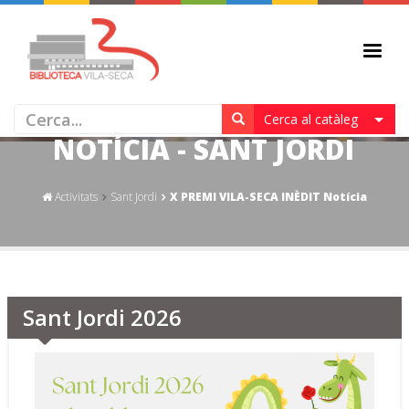
X PREMI VILA-SECA INÈDIT
Cerca al catàleg
NOTÍCIA - SANT JORDI
Activitats
Sant Jordi
X PREMI VILA-SECA INÈDIT Notícia
Sant Jordi 2026