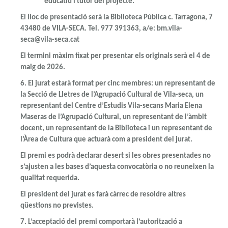
educatiu i tutor del projecte.
El lloc de presentació serà la Biblioteca Pública c. Tarragona, 7
43480 de VILA-SECA. Tel. 977 391363, a/e: bm.vila-
seca@vila-seca.cat
El termini màxim fixat per presentar els originals serà
el 4 de
maig de 2026
.
6.
El jurat estarà format per cinc membres: un representant de
la Secció de Lletres de l’Agrupació Cultural de Vila-seca, un
representant del Centre d’Estudis Vila-secans Maria Elena
Maseras de l’Agrupació Cultural, un representant de l’àmbit
docent, un representant de la Biblioteca i un representant de
l’Àrea de Cultura que actuarà com a president del jurat.
El premi es podrà declarar desert si les obres presentades no
s’ajusten a les bases d’aquesta convocatòria o no reuneixen la
qualitat requerida.
El president del jurat es farà càrrec de resoldre altres
qüestions no previstes.
7.
L’acceptació del premi comportarà l’autorització a