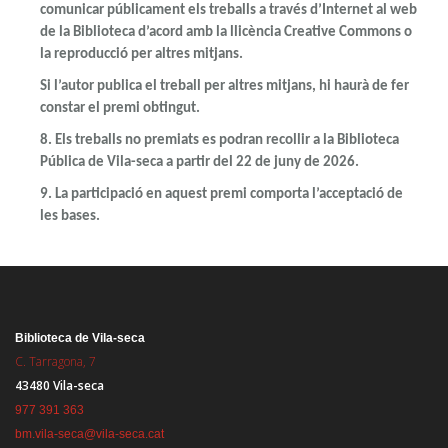
comunicar públicament els treballs a través d’Internet al web
de la Biblioteca d’acord amb la llicència Creative Commons o
la reproducció per altres mitjans.
Si l’autor publica el treball per altres mitjans, hi haurà de fer
constar el premi obtingut.
8.
Els treballs no premiats es podran recollir a la Biblioteca
Pública de Vila-seca a partir
del 22 de juny de 2026.
9.
La participació en aquest premi comporta l’acceptació de
les bases.
Biblioteca de Vila-seca
C. Tarragona, 7
43480 Vila-seca
977 391 363
bm.vila-seca@vila-seca.cat