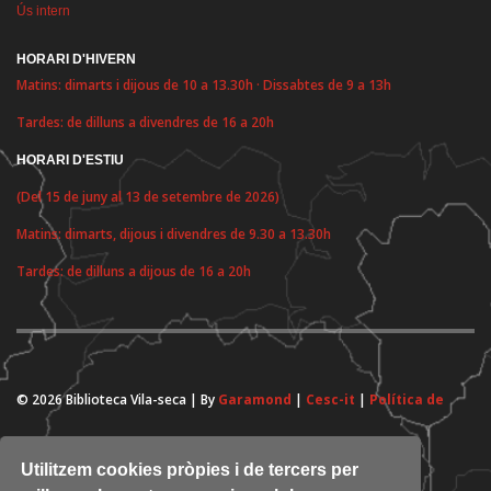
Ús intern
HORARI D'HIVERN
Matins: dimarts i dijous de 10 a 13.30h · Dissabtes de 9 a 13h
Tardes: de dilluns a divendres de 16 a 20h
HORARI D'ESTIU
(Del 15 de juny al 13 de setembre de 2026)
Matins: dimarts, dijous i divendres de 9.30 a 13.30h
Tardes: de dilluns a dijous de 16 a 20h
© 2026 Biblioteca Vila-seca | By
Garamond
|
Cesc-it
|
Política de
cookies
Utilitzem cookies pròpies i de tercers per