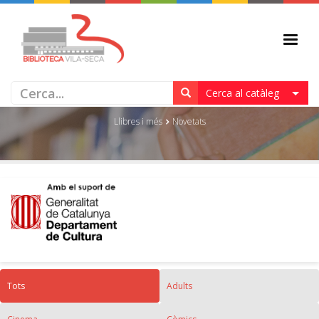
NOVETATS
Cerca al catàleg
Llibres i més
Novetats
Tots
Adults