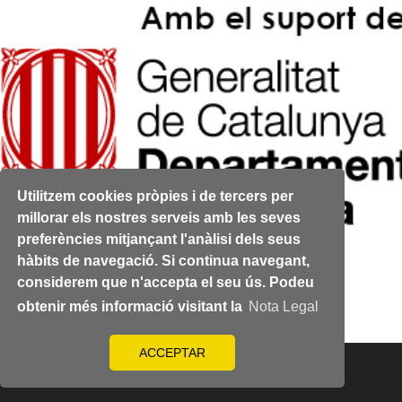
Utilitzem cookies pròpies i de tercers per
millorar els nostres serveis amb les seves
preferències mitjançant l'anàlisi dels seus
Pàgina 4 de 4
hàbits de navegació. Si continua navegant,
Anterior
considerem que n'accepta el seu ús. Podeu
Següent
obtenir més informació visitant la
Nota Legal
ACCEPTAR