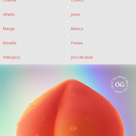
Cinema
Còmics
Infants
Joves
Manga
Música
Novel·la
Poesia
Videojocs
Jocs de taula