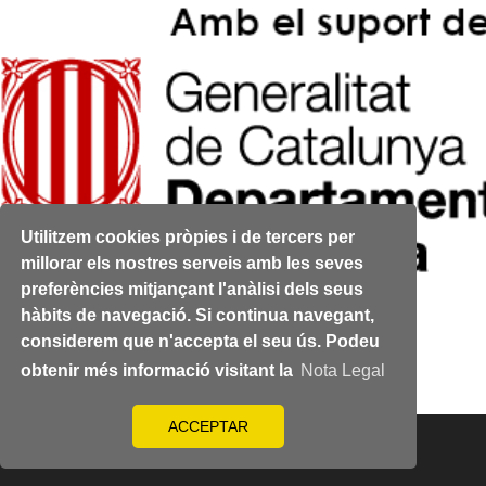
Utilitzem cookies pròpies i de tercers per
millorar els nostres serveis amb les seves
preferències mitjançant l'anàlisi dels seus
Pàgina 4 de 4
hàbits de navegació. Si continua navegant,
Anterior
considerem que n'accepta el seu ús. Podeu
Següent
obtenir més informació visitant la
Nota Legal
ACCEPTAR