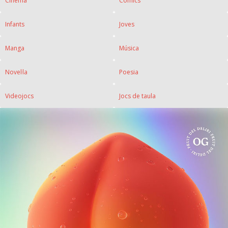
Cinema
Còmics
Infants
Joves
Manga
Música
Novel·la
Poesia
Videojocs
Jocs de taula