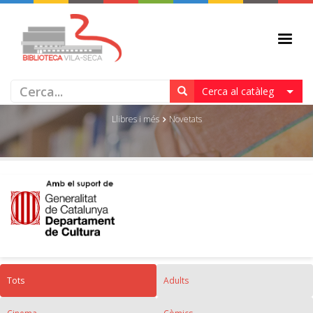
NOVETATS
Cerca al catàleg
Llibres i més
Novetats
Tots
Adults