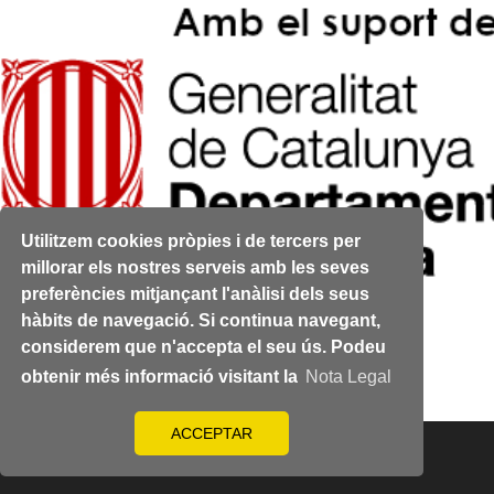
Utilitzem cookies pròpies i de tercers per
millorar els nostres serveis amb les seves
preferències mitjançant l'anàlisi dels seus
Pàgina 4 de 4
hàbits de navegació. Si continua navegant,
Anterior
considerem que n'accepta el seu ús. Podeu
Següent
obtenir més informació visitant la
Nota Legal
ACCEPTAR