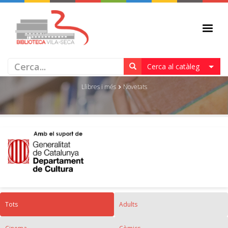
NOVETATS
Cerca al catàleg
Llibres i més
Novetats
Tots
Adults