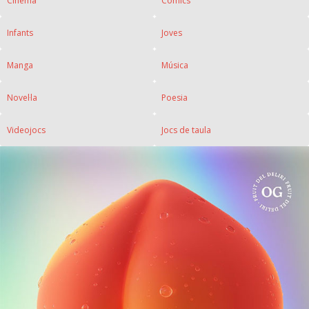
Cinema
Còmics
Infants
Joves
Manga
Música
Novel·la
Poesia
Videojocs
Jocs de taula