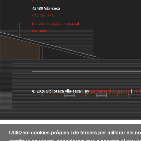
C. Tarragona, 7
43480 Vila-seca
977 391 363
bm.vila-seca@vila-seca.cat
Ús intern
© 2026 Biblioteca Vila-seca | By
Garamond
|
Cesc-it
|
Pol
Utilitzem cookies pròpies i de tercers per millorar els 