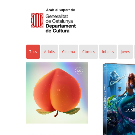
Tots
Adults
Cinema
Còmics
Infants
Joves