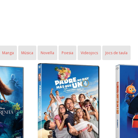
Manga
Música
Novel·la
Poesia
Videojocs
Jocs de taula