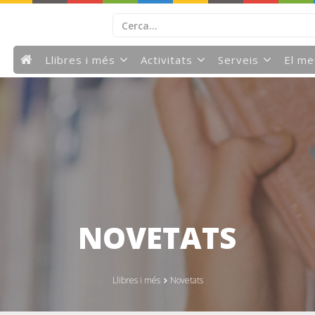
Llibres i més
Activitats
Serveis
El m
NOVETATS
Llibres i més
Novetats